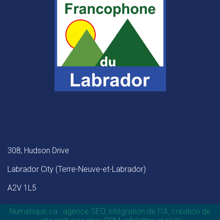
308, Hudson Drive
Labrador City (Terre-Neuve-et-Labrador)
A2V 1L5
Numérique.ca
:
agence SEO
,
intégration de l'IA
,
création de